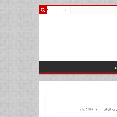
ع
 من الرياض
5,598 زيارة