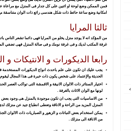
فمن الممكن وضع لوحة او اثنين على كل جدار فى المنزل مع مراعاة عدم
امكانية وضع ساعة حائط ذات شكل هندسى رائع ذات الوان متناسقة مع 
ثالثا المرايا
من المؤكد انه لا يوجد منزل يخلو من المرايا فهى دائما تشعر الناس ب
غرفة المكتب لديك و فى غرفة نومك و فى صالة المنزل فهى تضفي المزيد
رابعا الديكورات و الانتيكات و ا
يجب عليك ان تكون على علم باحدث انواع الديكورات المستخدمة فى 
الحديثة والإعتماد على شخص يكون ذات خبرة فى هذا المجال ليقوم 
اختيار الستائر ذات الالوان الانيقة و الاقمشة التى تواكب العصر ا
ث
لونها مع الوان الاثاث بالغرفة .
من الاساسيات التى يجب ان تكون موجودة بالمنزل هى وجود بعض القط
المنزل المزيد من الراحة و الاناقة وتعطى انطباع جيد عن منزلك لد
يمكن استخدام بعض النباتات و الزهور و الصباريات ذات الالوان الجذا
من الاناقة الى منزلك .