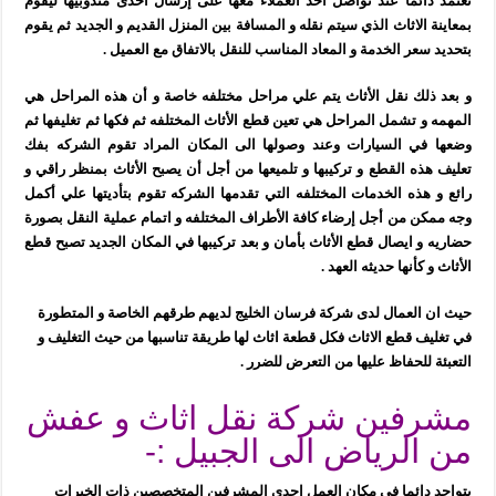
تعتمد دائما عند تواصل احد العملاء معها على إرسال احدى مندوبيها ليقوم
بمعاينة الاثاث الذي سيتم نقله و المسافة بين المنزل القديم و الجديد ثم يقوم
بتحديد سعر الخدمة و المعاد المناسب للنقل بالاتفاق مع العميل .
و بعد ذلك نقل الأثاث يتم علي مراحل مختلفه خاصة و أن هذه المراحل هي
المهمه و تشمل المراحل هي تعين قطع الأثاث المختلفه ثم فكها ثم تغليفها ثم
وضعها في السيارات وعند وصولها الى المكان المراد تقوم الشركه بفك
تعليف هذه القطع و تركيبها و تلميعها من أجل أن يصبح الأثاث بمنظر راقي و
رائع و هذه الخدمات المختلفه التي تقدمها الشركه تقوم بتأديتها علي أكمل
وجه ممكن من أجل إرضاء كافة الأطراف المختلفه و اتمام عملية النقل بصورة
حضاريه و ايصال قطع الأثاث بأمان و بعد تركيبها في المكان الجديد تصبح قطع
الأثاث و كأنها حديثه العهد .
حيث ان العمال لدى شركة فرسان الخليج لديهم طرقهم الخاصة و المتطورة
في تغليف قطع الاثاث فكل قطعة اثاث لها طريقة تناسبها من حيث التغليف و
التعبئة للحفاظ عليها من التعرض للضرر .
مشرفين شركة نقل اثاث و عفش
من الرياض الى الجبيل :-
يتواجد دائما في مكان العمل إحدى المشرفين المتخصصين ذات الخبرات