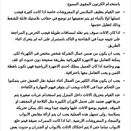
باستخدام الكرتون المقوى المموج .
عند القيام بتغليف الملابس او المفروشات خاصة اذا كانت كثيرة فيجب
غسلها اولا بالماء ثم يتم تجفيفها ثم توضع في حقائب بلاستيك قابلة للشفط
وذلك لتقليل حجمها .
اذا كان الاثاث سوف يتم نقله لمسافات طويلة فيجب الحرص و المراجعة
على تثبيته جيدا في الشاحنة و التاكد باستمرار على انه لم يتحرك اثناء
الطريق .
يجب ان يكون من ضمن عمال الشركة شخص مختص فى الكهرباء لكى
يمكنة التعامل مع الاجهزة الكهربائية بطريقة صحيحة دون حدوث اى تلف
بهم وخاصة اذا كان العميل يمتلك احدى الاجهزة الرياضية فهي تكون باهظة
الثمن و يجب التعامل معها باحترافية .
يجب ان يكون هناك الكثير من العمال اثناء عملية نقل العفش حتى يتمكنوا
من التحكم جيدا فى الاثاث ويجب ان يتوفر فيهم المهارة و الكفاءة .
عند القيام بتحريك الاثاث داخل المنزل يتم استخدام عربات صغيرة يتم
جرها فهي تعتمد على تحمل الاوزان الكبيرة مثل الثلاجة او المجفف او
الموقد , فنقوم بوضع الاثاث عليها وتثبيته جيدا وبعد ذلك يمكن تحريكه
بسلاسة , ولى تسهل هذه العملية يجب ان يتم ازالة مقابض الابواب
والسجاد و المفروشات الارضية , اما اذا كانت الممرات ضيقة فيتم خلع
الابواب تماما حتى لا يتم احتكاك الاثاث بالابواب او الجدران و حدوث بعض