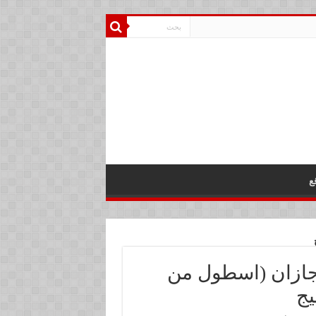
ع
جازان (اسطول من
يج