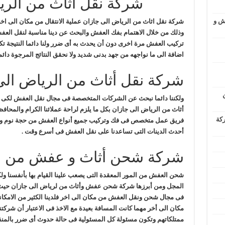
شركة نقل اثاث من الري
ش و
شركة نقل اثاث من الرياض الى جازان
عملية الانتقال من مكان الى اخر
وذلك من خلال الاهتمام بفك العفش والبحث عن دينا مناسبة لنقل الع
تركيب العفش مرة اخرى دون أن يحدث به أى ضرر ولنا دائما النتيجة 
اضافة الى ما نواجهه من جهد بدنى شديد ولا نحقق النتائج المرجوة دائما
شركة نقل أثاث من الرياض الى
ولكننا دائما نبحث عن الشركات المتخصصة فى مجال نقل العفش لكى تو
أثاث من الرياض الى جازان بكل ما يلزم لراحة عملائنا الكرام والمحاف
ركة
فريق عمل متخصص فى فك وتركيب جميع أنواع العفش من حجة نوم وحجر
أحدث الدينات التى تساعدنا على نقل العفش فى أسرع وقت .
شركة شحن أثاث و عفش من الر
شحن العفش من المور المعقدة التى يصعب علينا القيام بها بأنفسنا و
المجل ومن أبرزها شركة شحن عفش وأثاث من لرياض الى جازان حيث 
فى مجال شحن ونقل العفش من مكان الى اخر فلدينا الكثير من الامكاني
مكان الى أخر مهما كانت المسافة بعيدة مع الاخذ فى الاعتبار أن شركتنا
ممتلكاتهم وتكون مسئولة كل المسئولية فى حالة حدوث أى ضرر بالمنق