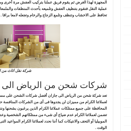
المجهزة لهذا الغرض ثم يقوم فريق عملنا بتركيب العفش مرة أخرى ومن 
عملية النقل فنقوم بتنظيف العفش وتلميعه بأحدث المنظفات والملمع
تحافظ على الاخشاب وتنظف وتلمع الزجاج والرخام وتجعله لامعا براقا .
شركة نقل اثاث من ا
شركات شحن من الرياض الى ج
تعد شركة شحن من الرياض الى جازان أفضل شركات الشحن على مستوى ا
لعملائنا الكرام من مميزان لن يجدوها فى أى من الشركات المنافسة حيث
المحافظة على جميع ممتلكات عملائنا الكرام الذين يرغبون بشحنها ونتب
تضمن لعملائنا الكرام عدم ضياع أى شىء من ممتلكاتهم الشخصية و
الموبيليا أو التحف والانتيكات كما أننا نحدد لعملائنا الكرام المواعيد ال
الوقت .