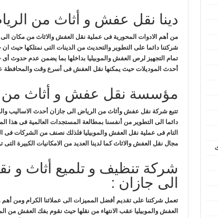
دينا نقل عفش و أثاث من الريا
من أهم الادوات المحورية فى عملية نقل العفش والاثاث من مكان الى 
شركتنا دائما على التطوير والتحديث من الدينات التى نمتلكها حيث ان 
تمام التجهيز لرص العفش والموبيليا بداخلها بما يضمن عدم حدوث أى خ
أحدث الموديلات حيث يمكنها نقل العفش فى أسرع وقت والمحافظة عل
مؤسسة نقل عفش و أثاث من ال
تتبع شركة نقل عفش وأثاث من الرياض الى جازان أحدث الاساليب والوس
دائما الى التطوير من أنفسنا بمطالعة المستجدات العالمية فى هذا الم
التام فى عملية نقل العفش والموبيليا فلذلك نصنف من الشركات فى ا
مجال نقل العفش والاثاث كما لدينا العديد من الامكانيات الكبيرة التى تؤه
ث
شركة تنظيف و تلميع أثاث و 
الى جازان :
تعمل شركتنا على تقديم أفضل المميزات الى عملائنا الكرام ومن أهم ه
العفش والموبيليا عقب الانتهاء من نقلها حيث نقوم بفك العفش من الم