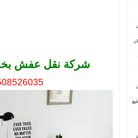
ن
ان
شركة نقل عفش بخ
508526035
ن
ليج
ن