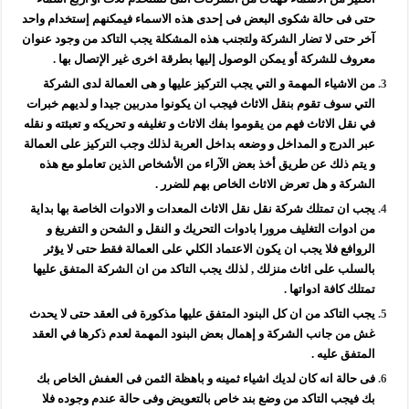
حتى فى حالة شكوى البعض فى إحدى هذه الاسماء فيمكنهم إستخدام واحد
آخر حتى لا تضار الشركة ولتجنب هذه المشكلة يجب التاكد من وجود عنوان
معروف للشركة أو يمكن الوصول إليها بطرقة اخرى غير الإتصال بها .
من الاشياء المهمة و التي يجب التركيز عليها و هى العمالة لدى الشركة
التي سوف تقوم بنقل الاثاث فيجب ان يكونوا مدربين جيدا و لديهم خبرات
في نقل الاثاث فهم من يقوموا بفك الاثاث و تغليفه و تحريكه و تعبئته و نقله
عبر الدرج و المداخل و وضعه بداخل العربة لذلك وجب التركيز على العمالة
و يتم ذلك عن طريق أخذ بعض الآراء من الأشخاص الذين تعاملو مع هذه
الشركة و هل تعرض الاثاث الخاص بهم للضرر .
يجب ان تمتلك شركة نقل نقل الاثاث المعدات و الادوات الخاصة بها بداية
من ادوات التغليف مرورا بادوات التحريك و النقل و الشحن و التفريغ و
الروافع فلا يجب ان يكون الاعتماد الكلي على العمالة فقط حتى لا يؤثر
بالسلب على اثاث منزلك , لذلك يجب التاكد من ان الشركة المتفق عليها
تمتلك كافة ادواتها .
يجب التاكد من ان كل البنود المتفق عليها مذكورة فى العقد حتى لا يحدث
غش من جانب الشركة و إهمال بعض البنود المهمة لعدم ذكرها في العقد
المتفق عليه .
فى حالة انه كان لديك اشياء ثمينه و باهظة الثمن فى العفش الخاص بك
بك فيجب التاكد من وضع بند خاص بالتعويض وفى حالة عندم وجوده فلا