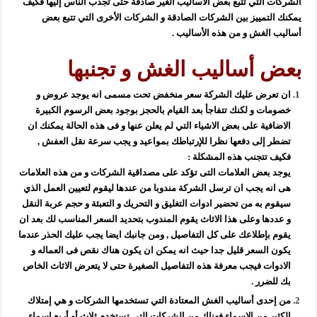
الشركات التي تتبع بعض الأساليب الغير صادقة حتى تجذب الناس إليها فكيف
يمكنك التمييز بين الشركات الصادقة و الشركات الأخرى التي تتبع بعض
أساليب الغش و من هذه الأساليب .
بعض أساليب الغش و تجنبها
ان تعرض عليك الشركة سعر منخفض تحت مسمى انه يوجد عروض و
خصومات و لكنك تتفاجأ بعد القيام بالحجز بوجود بعض الرسوم الكبيرة
الاضافية على بعض الاشياء التي لم يعلن عنها و فى هذه الحالة يمكنك ان
تضطر إلى دفعها نظرا للإرتباطك بمواعيد و يجب سرعة نقل العفش ,
فكيف تتجنب هذه المشكلة :
يوجد بعض العلامات التى تؤكد على مصداقية الشركات و من هذه العلامات
هى انه يجب ان ترسل الشركة مندوبا من عندها ليقوم لتعيين العمل الذي
سيقوم به من تحضير ادوات التغليق و التحريك و التعبئة و حجم عربة النقل
و عددها وعلى هذا الاثاث يقوم المندوب بتحديد السعر المناسب لك بعد ان
يقوم بإطلاعك على كل التفاصيل , ومن جانبك ايضا يجب عليك الحذر عندما
يكون السعر قليل جدا حيث انه يمكن ان يكون هناك نقص فى العماله و
الادوات فيجب معرفة هذه التفاصيل الصغيرة حتى لا يتعرض الاثاث الخاص
بك للضرر .
من إحدى أساليب الغش المعتادة التي تستخدمها الشركات و هي إمتلاك
الكثير من الاسماء فهناك من الشركات التى تستخدم ثلاث أو أربع اسماء