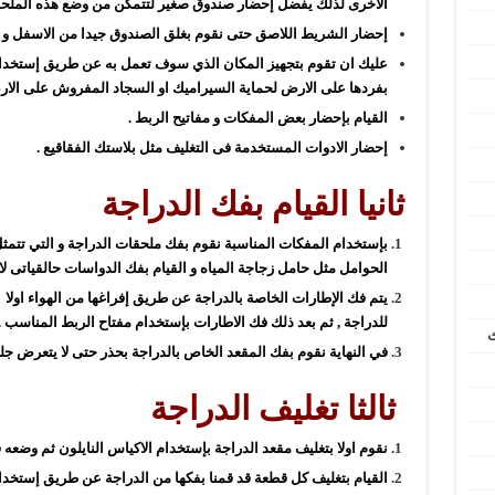
الاخرى لذلك يفضل إحضار صندوق صغير لتتمكن من وضع هذه الملحقات
إحضار الشريط اللاصق حتى نقوم بغلق الصندوق جيدا من الاسفل و ال
عليك ان تقوم بتجهيز المكان الذي سوف تعمل به عن طريق إستخدام
بفردها على الارض لحماية السيراميك او السجاد المفروش على الار
القيام بإحضار بعض المفكات و مفاتيح الربط .
إحضار الادوات المستخدمة فى التغليف مثل بلاستك الفقاقيع .
ثانيا القيام بفك الدراجة
بإستخدام المفكات المناسبة نقوم بفك ملحقات الدراجة و التي تتمثل
الحوامل مثل حامل زجاجة المياه و القيام بفك الدواسات حالقياتى لا
يتم فك الإطارات الخاصة بالدراجة عن طريق إفراغها من الهواء اولا 
للدراجة , ثم بعد ذلك فك الاطارات بإستخدام مفتاح الربط المناسب .
ث
في النهاية نقوم بفك المقعد الخاص بالدراجة بحذر حتى لا يتعرض جلد
ثالثا تغليف الدراجة
نقوم اولا بتغليف مقعد الدراجة بإستخدام الاكياس النايلون ثم وضع
القيام بتغليف كل قطعة قد قمنا بفكها من الدراجة عن طريق إستخدا