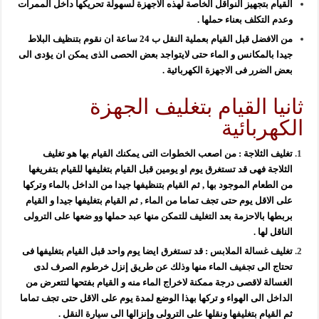
القيام بتجهيز النواقل الخاصة لهذه الاجهزة لسهولة تحريكها داخل الممرات
وعدم التكلف بعناء حملها .
من الافضل قبل القيام بعملية النقل ب 24 ساعة ان نقوم بتنظيف البلاط
جيدا بالمكانس و الماء حتى لايتواجد بعض الحصى الذى يمكن ان يؤدى الى
بعض الضرر فى الاجهزة الكهربائية .
ثانيا القيام بتغليف الجهزة
الكهربائية
تغليف الثلاجة : من اصعب الخطوات التى يمكنك القيام بها هو تغليف
الثلاجة فهى قد تستغرق يوم او يومين قبل القيام بتغليفها للقيام بتفريغها
من الطعام الموجود بها , ثم القيام بتنظيفها جيدا من الداخل بالماء وتركها
على الاقل يوم حتى تجف تماما من الماء , ثم القيام بتغليفها جيدا و القيام
بربطها بالاحزمة بعد التغليف للتمكن منها عبد حملها وو ضعها على الترولى
الناقل لها .
تغليف غسالة الملابس : قد تستغرق ايضا يوم واحد قبل القيام بتغليفها فى
تحتاج الى تجفيف الماء منها وذلك عن طريق إنزل خرطوم الصرف لدى
الغسالة لاقصى درجة ممكنة لاخراج الماء منه و القيام بفتحها لتتعرض من
الداخل الى الهواء و تركها بهذا الوضع لمدة يوم على الاقل حتى تجف تماما
ثم القيام بتغليفها ونقلها على الترولى وإنزالها الى سيارة النقل .