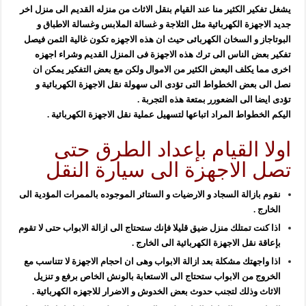
يشغل تفكير الكثير منا عند القيام بنقل الاثاث من منزله القديم الى منزل اخر
جديد الاجهزة الكهربائية مثل الثلاجة و غسالة الملابس وغسالة الاطباق و
البوتاجاز و السخان الكهربائى حيث ان هذه الاجهزه تكون غالية الثمن فيصل
تفكير بعض الناس الى ترك هذه الاجهزة فى المنزل القديم وشراء اجهزه
اخرى مما يكلف البعض الكثير من الاموال ولكن مع بعض التفكير يمكن ان
نصل الى بعض الخطواط التى تؤدى الى سهولة نقل الاجهزة الكهربائية و
تؤدى ايضا الى الضعورر بمتعة هذه التجربة .
اليكم الخطواط المراد اتباعها لتسهيل عملية نقل الاجهزة الكهربائية .
اولا القيام بإعداد الطرق حتى
تصل الاجهزة الى سيارة النقل
نقوم بازالة السجاد و الارضيات و الستائر الموجوده بالممرات المؤدية الى
الخارج .
اذا كنت تمتلك منزل ضيق قليلا فإنك ستحتاج الى ازالة الابواب حتى لا تقوم
بإعاقة نقل الاجهزة الكهربائية الى الخارج .
اذا واجهتك مشكلة بعد ازالة الابواب وهى ان احجام الاجهزة لا تتناسب مع
الخروج من الابواب ستحتاج الى الاستعابة بالونش الخاص برفع و تنزيل
الاثاث وذلك لتجنب حدوث بعض الخدوش و الاضرار للاجهزه الكهربائية .