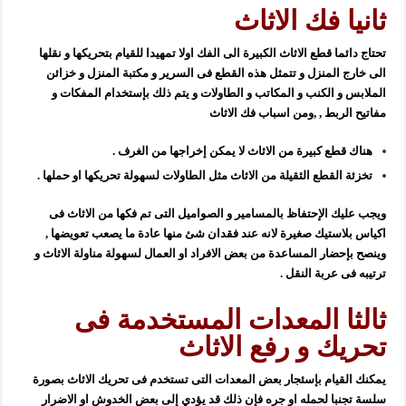
ثانيا فك الاثاث
تحتاج دائما قطع الاثاث الكبيرة الى الفك اولا تمهيدا للقيام بتحريكها و نقلها
الى خارج المنزل و تتمثل هذه القطع فى السرير و مكتبة المنزل و خزائن
الملابس و الكنب و المكاتب و الطاولات و يتم ذلك بإستخدام المفكات و
مفاتيح الربط , ,ومن اسباب فك الاثاث
هناك قطع كبيرة من الاثاث لا يمكن إخراجها من الغرف .
تخزئة القطع الثقيلة من الاثاث مثل الطاولات لسهولة تحريكها او حملها .
ويجب عليك الإحتفاظ بالمسامير و الصواميل التى تم فكها من الاثاث فى
اكياس بلاستيك صغيرة لانه عند فقدان شئ منها عادة ما يصعب تعويضها ,
وينصح بإحضار المساعدة من بعض الافراد او العمال لسهولة مناولة الاثاث و
ترتيبه فى عربة النقل .
ثالثا المعدات المستخدمة فى
تحريك و رفع الاثاث
يمكنك القيام بإسئجار بعض المعدات التى تستخدم فى تحريك الاثاث بصورة
سلسة تجنبا لحمله او جره فإن ذلك قد يؤدي إلى بعض الخدوش او الاضرار