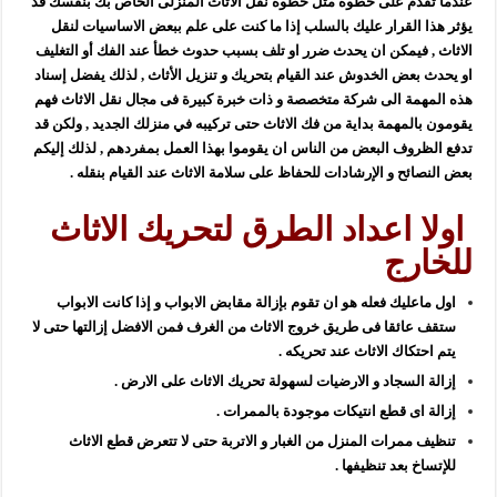
عندما تقدم على خطوة مثل خطوة نقل الاثاث المنزلى الخاص بك بنفسك قد
يؤثر هذا القرار عليك بالسلب إذا ما كنت على علم ببعض الاساسيات لنقل
الاثاث , فيمكن ان يحدث ضرر او تلف بسبب حدوث خطأ عند الفك أو التغليف
او يحدث بعض الخدوش عند القيام بتحريك و تنزيل الأثاث , لذلك يفضل إسناد
هذه المهمة الى شركة متخصصة و ذات خبرة كبيرة فى مجال نقل الاثاث فهم
يقومون بالمهمة بداية من فك الاثاث حتى تركيبه في منزلك الجديد , ولكن قد
تدفع الظروف البعض من الناس ان يقوموا بهذا العمل بمفردهم , لذلك إليكم
بعض النصائح و الإرشادات للحفاظ على سلامة الاثاث عند القيام بنقله .
اولا اعداد الطرق لتحريك الاثاث
للخارج
اول ماعليك فعله هو ان تقوم بإزالة مقابض الابواب و إذا كانت الابواب
ستقف عائقا فى طريق خروج الاثاث من الغرف فمن الافضل إزالتها حتى لا
يتم احتكاك الاثاث عند تحريكه .
إزالة السجاد و الارضيات لسهولة تحريك الاثاث على الارض .
إزالة اى قطع انتيكات موجودة بالممرات .
تنظيف ممرات المنزل من الغبار و الاتربة حتى لا تتعرض قطع الاثاث
للإتساخ بعد تنظيفها .