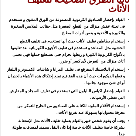
الأثاث
القيام بإحضار الصناديق الكرتونية المصنوعة من الورق المقوى و تستخدم
فى تعبئة عفش منزلك من القطع الصغيرة مثل حقائب الملابس الصغيرة
والكبيرة و الأحذية و بعض أدوات المطبخ .
إستخدام بطاطين تغليف الأثاث حيث أنها تستخدم فى تغليف القطع
الخشبية مثل المقاعد و تستخدم فى تغليف الأجهزة الكهربائية بعد تغليفها
بالألواح الكرتونية الكبيرة و ربطها بحزام حتى تستطيع حملها فهى تحمى
أثاث منزلك من التعرض لأى كسر أو ضرر .
إستخدام البلاستيك المفرقع فى تغليف المرايا و شاشات الكمبيوتر و التلفاز
و قطع الديكورات حيث أن هذه الفقاقيع تمنع إحتكاك هذه الأشياء بالجدران
أو اى شئ موجود بجانبها .
القيام بإحضار اكياس النايلون التى تستخدم فى تغليف السجاد و المفارش
التى تغطى الأرضيات .
إستخدام الأقلام الملونة للكتابة على الصناديق من الخارج للتمكن من
معرفة محتواياتها بسهولة عند تفريغ الأثاث .
يجب أن يقوم شخص خبير بالقيام بعملية تغليف الأثاث مثل الإستعانة
بشركة خاصة بتغليف الأثاث خاصة إذا كان النقل سيمتد لمسافات طويلة
جدا .