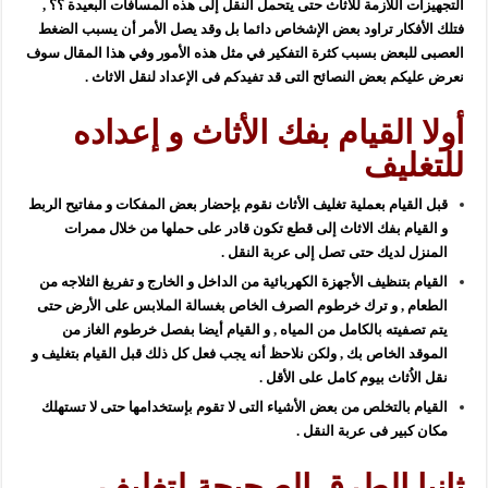
التجهيزات اللازمة للأثاث حتى يتحمل النقل إلى هذه المسافات البعيدة ؟؟ ,
فتلك الأفكار تراود بعض الإشخاص دائما بل وقد يصل الأمر أن يسبب الضغط
العصبى للبعض بسبب كثرة التفكير في مثل هذه الأمور وفي هذا المقال سوف
نعرض عليكم بعض النصائح التى قد تفيدكم فى الإعداد لنقل الاثاث .
أولا القيام بفك الأثاث و إعداده
للتغليف
قبل القيام بعملية تغليف الأثاث نقوم بإحضار بعض المفكات و مفاتيح الربط
و القيام بفك الاثاث إلى قطع تكون قادر على حملها من خلال ممرات
المنزل لديك حتى تصل إلى عربة النقل .
القيام بتنظيف الأجهزة الكهربائية من الداخل و الخارج و تفريغ الثلاجه من
الطعام , و ترك خرطوم الصرف الخاص بغسالة الملابس على الأرض حتى
يتم تصفيته بالكامل من المياه , و القيام أيضا بفصل خرطوم الغاز من
الموقد الخاص بك , ولكن نلاحظ أنه يجب فعل كل ذلك قبل القيام بتغليف و
نقل الاُثاث بيوم كامل على الأقل .
القيام بالتخلص من بعض الأشياء التى لا تقوم بإستخدامها حتى لا تستهلك
مكان كبير فى عربة النقل .
ثانيا الطرق الصحيحة لتغليف